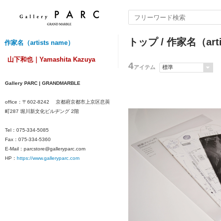
トップ
/
作家名（arti
作家名（artists name）
山下和也｜Yamashita Kazuya
4
アイテム
Gallery PARC | GRANDMARBLE
office：
〒602-8242 京都府京都市上京区皀莢
町287 堀川新文化ビルヂング 2階
Tel：075-334-5085
Fax：075
-334-5360
E-Mail：parcstore@galleryparc.com
HP：
https://www.galleryparc.com