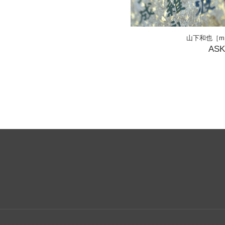
山下和也［m
AS