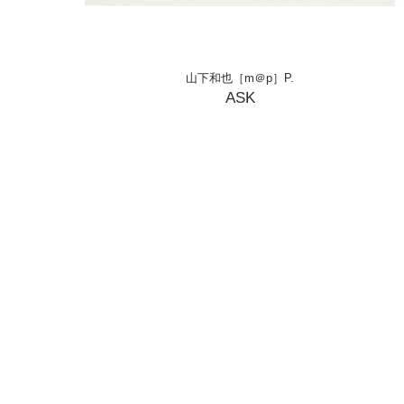
山下和也［m＠p］P.
ASK