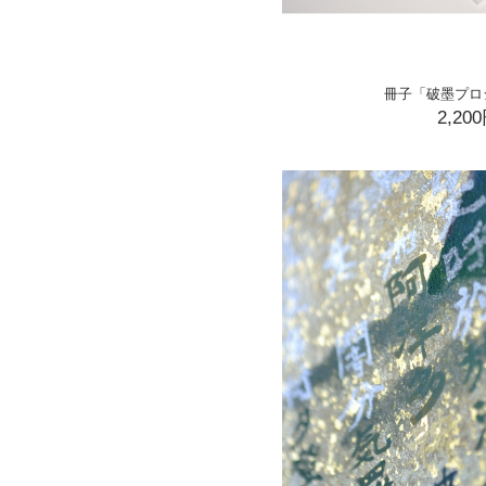
冊子「破墨プロ
2,20